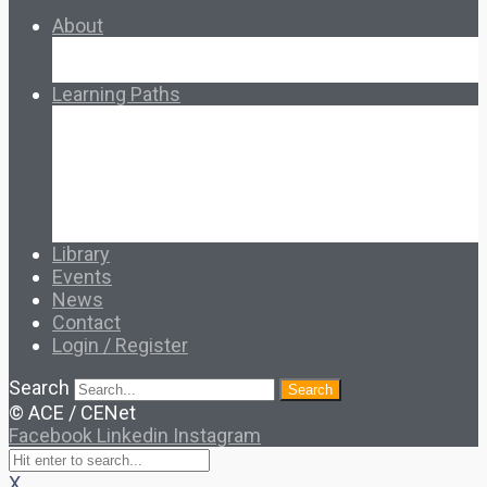
About
About Ed.coop
How Ed.coop Works
Learning Paths
Foundational Resources
Leadership & Governance
Cooperative Development
Classroom Educators
Special Topics
Français & Español
Library
Events
News
Contact
Login / Register
Search
Search
© ACE / CENet
Facebook
Linkedin
Instagram
X