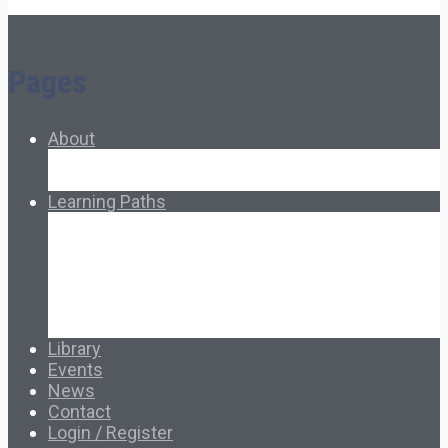
Pages
About
About Ed.coop
How Ed.coop Works
Learning Paths
Foundational Resources
Leadership & Governance
Cooperative Development
Classroom Educators
Special Topics
Français & Español
Library
Events
News
Contact
Login / Register