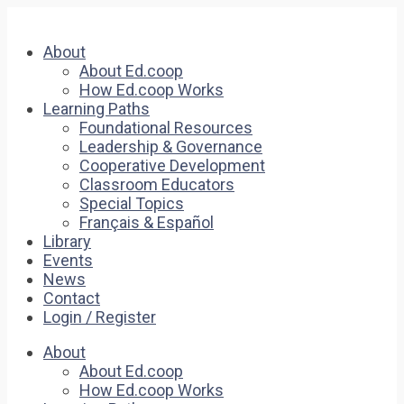
About
About Ed.coop
How Ed.coop Works
Learning Paths
Foundational Resources
Leadership & Governance
Cooperative Development
Classroom Educators
Special Topics
Français & Español
Library
Events
News
Contact
Login / Register
About
About Ed.coop
How Ed.coop Works