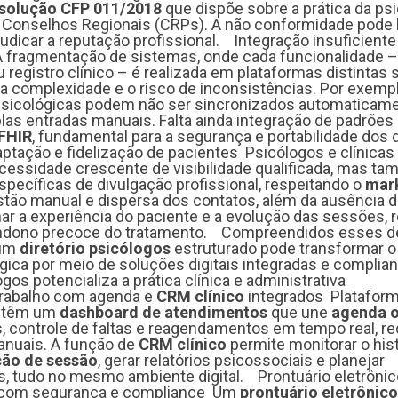
solução CFP 011/2018
que dispõe sobre a prática da psi
s Conselhos Regionais (CRPs). A não conformidade pode l
udicar a reputação profissional. Integração insuficiente
A fragmentação de sistemas, onde cada funcionalidade –
 registro clínico – é realizada em plataformas distintas
 a complexidade e o risco de inconsistências. Por exempl
icológicas podem não ser sincronizados automaticam
plas entradas manuais. Falta ainda integração de padrões
FHIR
, fundamental para a segurança e portabilidade dos
aptação e fidelização de pacientes Psicólogos e clínicas
essidade crescente de visibilidade qualificada, mas t
specíficas de divulgação profissional, respeitando o
mar
stão manual e dispersa dos contatos, além da ausência 
 a experiência do paciente e a evolução das sessões, r
andono precoce do tratamento. Compreendidos esses de
 um
diretório psicólogos
estruturado pode transformar o
gica por meio de soluções digitais integradas e complian
s potencializa a prática clínica e administrativa
trabalho com agenda e
CRM clínico
integrados Platafor
antêm um
dashboard de atendimentos
que une
agenda o
 controle de faltas e reagendamentos em tempo real, r
anuais. A função de
CRM clínico
permite monitorar o his
ção de sessão
, gerar relatórios psicossociais e planejar
, tudo no mesmo ambiente digital. Prontuário eletrônic
 com segurança e compliance Um
prontuário eletrônico