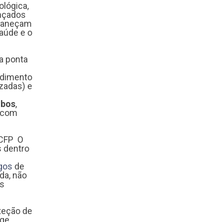
ológica,
ançados
rmaneçam
aúde e o
.
a ponta
ndimento
zadas) e
ibos
,
e com
e
 CFP O
s dentro
ogos
de
da, não
os
teção de
ige