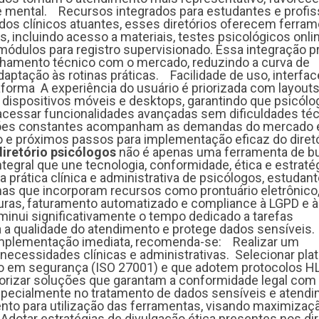
 mental. Recursos integrados para estudantes e profis
s clínicos atuantes, esses diretórios oferecem ferra
, incluindo acesso a materiais, testes psicológicos onli
e módulos para registro supervisionado. Essa integração
inhamento técnico com o mercado, reduzindo a curva de
aptação às rotinas práticas. Facilidade de uso, interfac
taforma A experiência do usuário é priorizada com layout
 dispositivos móveis e desktops, garantindo que psicól
cessar funcionalidades avançadas sem dificuldades téc
ações constantes acompanham as demandas do mercado 
 próximos passos para implementação eficaz do diretó
diretório psicólogos
não é apenas uma ferramenta de b
egral que une tecnologia, conformidade, ética e estraté
a prática clínica e administrativa de psicólogos, estudan
mas que incorporam recursos como prontuário eletrônico
uras, faturamento automatizado e compliance à LGPD e à
inui significativamente o tempo dedicado a tarefas
za a qualidade do atendimento e protege dados sensíveis
implementação imediata, recomenda-se: Realizar um
cessidades clínicas e administrativas. Selecionar pla
o em segurança (ISO 27001) e que adotem protocolos H
iorizar soluções que garantam a conformidade legal com
pecialmente no tratamento de dados sensíveis e atend
ento para utilização das ferramentas, visando maximizaç
. Adotar estratégias de divulgação ética presentes nos di