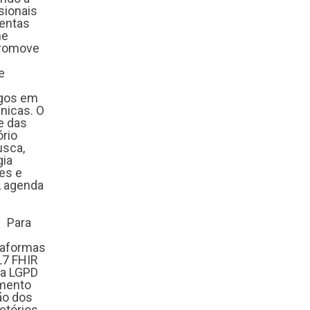
sionais
mentas
ne
 promove
e
s
ogos em
nicas. O
e das
rio
usca,
gia
tes e
, agenda
. Para
taformas
L7 FHIR
 a LGPD
imento
ão dos
retórios