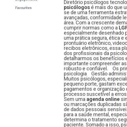
Diretório psicólogos tecnol
psicólogos
é mais do que um
Favourites
se de uma ferramenta estra
avançadas, conformidade leg
área. Com a crescente dem
cumprir normas como a
LG
especialmente desenhado par
uma prática segura, ética e 
prontuário eletrônico, vid
recibos eletrônicos, essa p
dos profissionais da psico
detalharmos os benefícios e
importante compreender as
robusto e confiável. Os pri
psicologia Gestão administ
Muitos psicólogos, especial
pequeno porte, gastam exc
pagamentos e organização d
processo suscetível a erros
Sem uma
agenda online
si
ou marcações duplicadas sã
de dados pessoais sensíveis
para a saúde mental, espec
determina o tratamento seg
paciente. Somado a isso, p