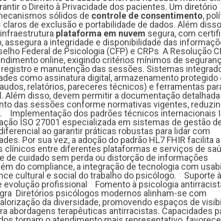
rantir o Direito à Privacidade dos pacientes. Um diretório
 mecanismos sólidos de
controle de consentimento
, pol
 claros de exclusão e portabilidade de dados. Além disso
infraestrutura
plataforma em nuvem
segura, com certif
, assegura a integridade e disponibilidade das informa
elho Federal de Psicologia (CFP) e CRPs A Resolução 
ndimento online, exigindo critérios mínimos de seguran
registro e manutenção das sessões. Sistemas integrad
ades como assinatura digital, armazenamento protegido
udos, relatórios, pareceres técnicos) e ferramentas par
l
. Além disso, devem permitir a documentação detalhada
o das sessões conforme normativas vigentes, reduzi
es. Implementação dos padrões técnicos internacionais 
cação ISO 27001 especializada em sistemas de gestão d
ferencial ao garantir práticas robustas para lidar com
des. Por sua vez, a adoção do padrão HL7 FHIR facilita a
s clínicos entre diferentes plataformas e serviços de sa
e de cuidado sem perda ou distorção de informações
ém do compliance, a integração de tecnologia com usabi
nce cultural e social do trabalho do psicólogo. Suporte 
e evolução profissional Fomento à psicologia antirracist
negra Diretórios psicólogos modernos alinham-se com
alorização da diversidade, promovendo espaços de visibi
a abordagens terapêuticas antirracistas. Capacidades par
zados tornam o atendimento mais representativo, favorec