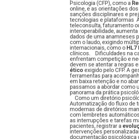
Psicologia (CFP), como a
Re
online, e as orientações do
sanções disciplinares e prej
tecnologias e plataformas 
teleconsulta, faturamento ou
interoperabilidade, aumenta
dados de uma anamneses ps
com o laudo, exigindo múlti
internacionais, como o
HL7 
clínicos. Dificuldades na c
enfrentam competição e nec
devem se atentar a regras e
ético
exigido pelo CFP. A ge
ferramentas para acompanhar
em baixa retenção e no ab
passamos a abordar como
panorama da prática psicoló
Como um diretório psicólogo
Automatização do fluxo de 
modernas de diretórios m
com lembretes automáticos,
as interrupções e tarefas m
pacientes, registrar a
evolu
intervenções personalizadas
documentação psicológica