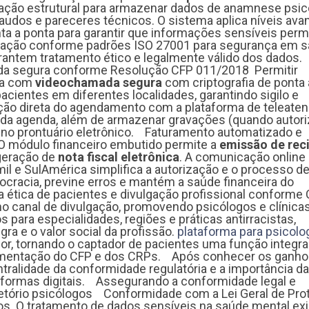
zação estrutural para armazenar dados de anamnese psic
 laudos e pareceres técnicos. O sistema aplica níveis av
nta a ponta para garantir que informações sensíveis pe
ficação conforme padrões ISO 27001 para segurança em s
antem tratamento ético e legalmente válido dos dados
da segura conforme Resolução CFP 011/2018 Permitir
ta com
videochamada segura
com criptografia de ponta 
pacientes em diferentes localidades, garantindo sigilo e
ração direta do agendamento com a plataforma de teleate
e da agenda, além de armazenar gravações (quando autori
 no prontuário eletrônico. Faturamento automatizado e
O módulo financeiro embutido permite a
emissão de rec
geração de
nota fiscal eletrônica
. A comunicação onlin
l e SulAmérica simplifica a autorização e o processo d
ocracia, previne erros e mantém a saúde financeira do
 ética de pacientes e divulgação profissional conforme
o canal de divulgação, promovendo psicólogos e clínica
os para especialidades, regiões e práticas antirracistas,
gra e o valor social da profissão.
plataforma para psicol
or, tornando o captador de pacientes uma função integra
ulamentação do CFP e dos CRPs. Após conhecer os ganh
ntralidade da conformidade regulatória e a importância da
aformas digitais. Assegurando a conformidade legal e
etório psicólogos Conformidade com a Lei Geral de Pro
os O tratamento de dados sensíveis na saúde mental ex