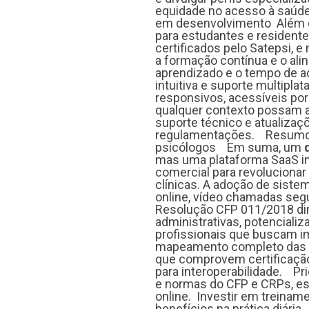
equidade no acesso à saúde
em desenvolvimento Além do
para estudantes e residentes
certificados pelo Satepsi, 
a formação contínua e o al
aprendizado e o tempo de ad
intuitiva e suporte multipla
responsivos, acessíveis por
qualquer contexto possam a
suporte técnico e atualiz
regulamentações. Resumo e
psicólogos Em suma, um
mas uma plataforma SaaS int
comercial para revolucionar 
Pages
clínicas. A adoção de siste
online, vídeo chamadas seg
Resolução CFP 011/2018 dim
About
administrativas, potenciali
profissionais que buscam 
Learning Paths
mapeamento completo das ne
que comprovem certificaçã
para interoperabilidade. Pr
Library
e normas do CFP e CRPs, es
online. Investir em treinam
Events
benefícios na prática diária