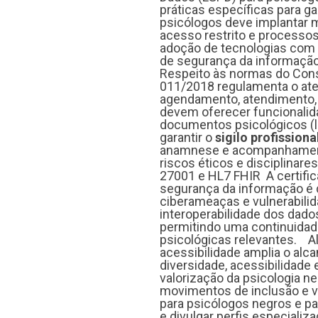
práticas específicas para ga
psicólogos deve implantar
acesso restrito e processos
adoção de tecnologias com 
de segurança da informação
Respeito às normas do Cons
011/2018 regulamenta o ate
agendamento, atendimento, 
devem oferecer funcionalid
documentos psicológicos (la
garantir o
sigilo profissiona
anamnese e acompanhament
riscos éticos e disciplinar
27001 e HL7 FHIR A certifi
segurança da informação é di
ciberameaças e vulnerabilida
interoperabilidade dos dado
permitindo uma continuidad
psicológicas relevantes. Al
acessibilidade amplia o alca
diversidade, acessibilidade 
valorização da psicologia 
movimentos de inclusão e v
para psicólogos negros e par
e divulgar perfis especiali