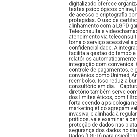
digitalizado oferece organi
testes psicológicos online,
de acesso e criptografia po
protegidas. O uso de certi
alinhamento com a LGPD gar
Teleconsulta e videochama
atendimento via teleconsul
torna o serviço acessível a 
confidencialidade. A integ
facilita a gestão do tempo 
relatórios automaticamente
integração com convênios 
controle de pagamentos, e 
convênios como Unimed, Ami
reembolso. Isso reduz a bur
consultório em dia. Captura
diretório também serve com
dos limites éticos, com filtr
fortalecendo a psicologia ne
marketing ético agregam val
invasiva, e alinhada à reg
práticos, vale examinar a ce
proteção de dados nas plat
segurança dos dados no dir
Dados (LGPD) para psicólog