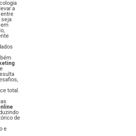
cologia
evar a
 entre
 seja
 sem
o,
ente
 dados
ambém
keting
de
esulta
safios,
ce total.
mas
nline
eduzindo
tórico de
o e