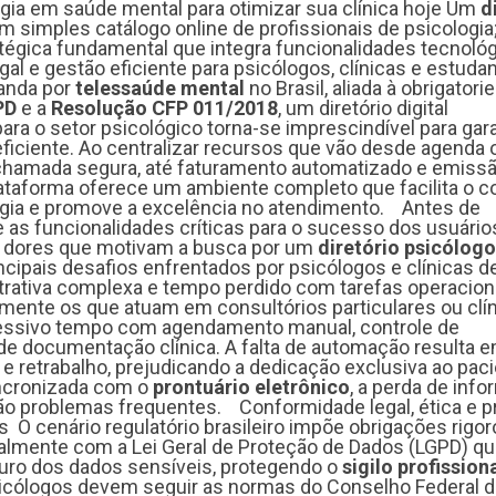
ogia em saúde mental para otimizar sua clínica hoje Um
d
 simples catálogo online de profissionais de psicologia;
tégica fundamental que integra funcionalidades tecnoló
al e gestão eficiente para psicólogos, clínicas e estuda
anda por
telessaúde mental
no Brasil, aliada à obrigator
PD
e a
Resolução CFP 011/2018
, um diretório digital
a o setor psicológico torna-se imprescindível para gara
eficiente. Ao centralizar recursos que vão desde agenda o
eochamada segura, até faturamento automatizado e emiss
lataforma oferece um ambiente completo que facilita o c
logia e promove a excelência no atendimento. Antes de
 as funcionalidades críticas para o sucesso dos usuários
 dores que motivam a busca por um
diretório psicólog
ncipais desafios enfrentados por psicólogos e clínicas d
rativa complexa e tempo perdido com tarefas operacio
mente os que atuam em consultórios particulares ou clí
essivo tempo com agendamento manual, controle de
e documentação clínica. A falta de automação resulta 
 e retrabalho, prejudicando a dedicação exclusiva ao paci
ncronizada com o
prontuário eletrônico
, a perda de inf
o problemas frequentes. Conformidade legal, ética e p
 O cenário regulatório brasileiro impõe obrigações rigo
ialmente com a Lei Geral de Proteção de Dados (LGPD) q
uro dos dados sensíveis, protegendo o
sigilo profission
sicólogos devem seguir as normas do Conselho Federal 