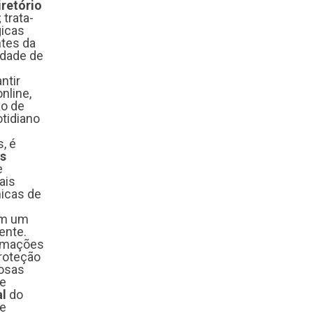
iretório
 trata-
gicas
ntes da
iedade de
ntir
nline,
ão de
otidiano
, é
os
e
nais
nicas de
em um
ente.
ormações
roteção
rosas
ue
al
do
de