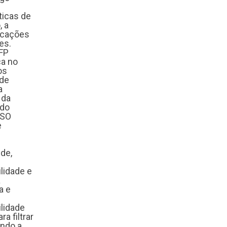
íticas de
, a
icações
ções.
CFP
ça no
os
 de
a
 da
ndo
ISO
e
úde,
lidade e
à
a e
lidade
a filtrar
endo a