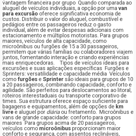
vantagem financeira por grupo Quando comparada ao
aluguel de veículos individuais, a opção por uma
van
para excursão
oferece significativa economia de
custos. Distribuir o valor do aluguel, combustível e
pedágios entre os passageiros reduz o gasto
individual, além de evitar despesas adicionais com
estacionamento e múltiplos motoristas. Para grupos
maiores, veículos de alta capacidade, como
microônibus ou furgões de 15 a 30 passageiros,
permitem que várias famílias ou colaboradores viajem
juntos, fomentando interação e criando experiências
mais enriquecedoras. Tipos de veículos ideais para
excursões e suas aplicações específicas Furgões e
Sprinters: versatilidade e capacidade média Veículos
como
furgões
e
Sprinter
são ideais para grupos de 10
a 20 passageiros, combinando capacidade, conforto e
agilidade. São perfeitos para deslocamentos ao litoral,
roteiros interestaduais ou transporte corporativo de
times. Sua estrutura oferece espaço suficiente para
bagagens e equipamentos, além de opções de
km
livre
e aluguel por
diária
ou fretamento. Microônibus e
vans de grande capacidade: conforto para grupos
maiores Para grupos acima de 20 passageiros,
veículos como
microônibus
proporcionam maior
conforto e segurança, com assentos reclináveis,