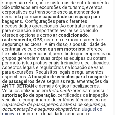
suspensão reforçada e sistemas de entretenimento.
São utilizados em excursões de turismo, eventos
corporativos ou transporte escolar, atendendo à
demanda por maior
capacidade ou espaço
para
bagagens. Configurações para diferentes
necessidades operacionais Ao contratar uma van
para excursão, é importante avaliar se o veículo
oferece opcionais como
ar condicionado
,
rastreamento
,
GPS
, sistema de monitoramento e
segurança adicional. Além disso, a possibilidade de
contratar veículo
com ou sem motorista
oferece
flexibilidade operacional, permitindo que empresas ou
grupos gerenciem suas próprias equipes ou optem
por motoristas profissionais treinados e certificados.
Aspectos legais e regulatórios na locação de vans
para excursões Requisitos legais e regulamentos
específicos A
locação de veículos para transporte
de passageiros
deve seguir as regulamentações da
ANTT
,
DETRAN
e demais órgãos fiscalizadores.
Veículos utilizados em
fretamento
precisam possuir
autorização de operação
, certificados de inspeção
veicular e cumprimento de critérios técnicos como
capacidade de passageiros, sistema de segurança,
documentação e seguros obrigatórios
.
aluguel de
minivan
garantem a legalidade, segurança e