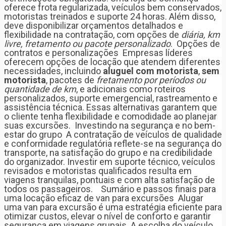
oferece frota regularizada, veículos bem conservados,
motoristas treinados e suporte 24 horas. Além disso,
deve disponibilizar orçamentos detalhados e
flexibilidade na contratação, com opções de
diária, km
livre, fretamento ou pacote personalizado
. Opções de
contratos e personalizações Empresas líderes
oferecem opções de locação que atendem diferentes
necessidades, incluindo
aluguel com motorista
,
sem
motorista
, pacotes de
fretamento por períodos ou
quantidade de km
, e adicionais como roteiros
personalizados, suporte emergencial, rastreamento e
assistência técnica. Essas alternativas garantem que
o cliente tenha flexibilidade e comodidade ao planejar
suas excursões. Investindo na segurança e no bem-
estar do grupo A contratação de veículos de qualidade
e conformidade regulatória reflete-se na segurança do
transporte, na satisfação do grupo e na credibilidade
do organizador. Investir em suporte técnico, veículos
revisados e motoristas qualificados resulta em
viagens tranquilas, pontuais e com alta satisfação de
todos os passageiros. Sumário e passos finais para
uma locação eficaz de van para excursões Alugar
uma van para excursão é uma estratégia eficiente para
otimizar custos, elevar o nível de conforto e garantir
segurança em viagens grupais. A escolha do veículo