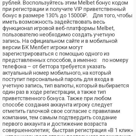
рублей. Воспользуйтесь этим Melbet бонус кодом
при регистрации и получите VIP приветственный
бонус в размере 130% до 15000₽. Для того, чтобы
иметь возможность задействовать весь
функционал игровой веб-платформы Melbet,
пользователю необходимо создать учетную
запись. На официальном сайте и в мобильной
версии БК Мелбет игроки могут
зарегистрироваться с помощью одного из
представленных способов, а именно: по номеру
телефона – от беттора требуется указать
актуальный номер мобильного, на который
поступит персональный пароль для входа в
учетную запись, тип валюты, который выбирается
один раз в ходе регистрации, а также тип
приветственного бонуса. Также при любом
способе создания аккаунта игроку следует
отметить галочкой свое согласие с правилами
компании, тем самым подтвердить создание
первого аккаунта и достижение возраста
совершеннолетия; быстрая регистрация «В 1 клик»