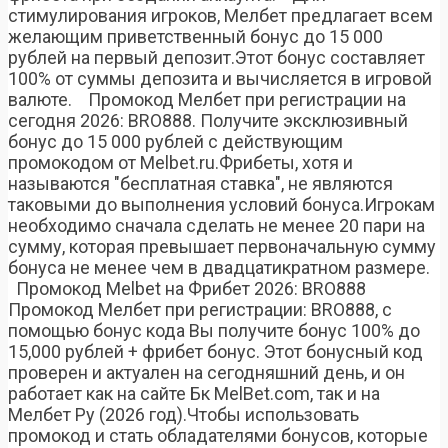
стимулирования игроков, Мелбет предлагает всем
желающим приветственный бонус до 15 000
рублей на первый депозит.Этот бонус составляет
100% от суммы депозита и вычисляется в игровой
валюте. Промокод Мелбет при регистрации на
сегодня 2026: BRO888. Получите эксклюзивный
бонус до 15 000 рублей с действующим
промокодом от Melbet.ru.Фрибеты, хотя и
называются "бесплатная ставка", не являются
таковыми до выполнения условий бонуса.Игрокам
необходимо сначала сделать не менее 20 пари на
сумму, которая превышает первоначальную сумму
бонуса не менее чем в двадцатикратном размере.
Промокод Melbet на Фрибет 2026: BRO888
Промокод Мелбет при регистрации: BRO888, с
помощью бонус кода Вы получите бонус 100% до
15,000 рублей + фрибет бонус. Этот бонусный код
проверен и актуален на сегодняшний день, и он
работает как на сайте Бк MelBet.com, так и на
Мелбет Ру (2026 год).Чтобы использовать
промокод и стать обладателями бонусов, которые