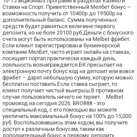
10-15 акционных программ в разделах Казино и
Ставки на Спорт. Приветственный Мелбет бонус –
возможность получить от 10400р до 19500р на
дополнительный баланс. Сумма полученных
средств будет равняться величине первого
депозита, но не боле 20100 руб.Деньги с бонусного
счета могут быть использованы на Melbet фрибет.
Если клиент зарегистрирован в букмекерской
компании МелБет, часто играет онлайн на ставках,
посещает портал практически каждый день,
лояльность вознаграждается.БК присылает на
электронную почту бонус код на депозит или вовсе
фрибет – дарят небольшую сумму, которую можно
бесплатно поставить.Если ставка сыграет, то
клиент получает чистый выигрыш.В противном
случае пользователь ничего не теряет. MelBet
промокод на сегодня 2026: BRO888 - это
специальный код, с его помощью вы можете
увеличить максимальный бонус на 100% до 15,000
руб. Воспользовавшись этим кодом, вы получите
доступ к различным бонусам, таким как
дополнительный бонус к первому депозиту,