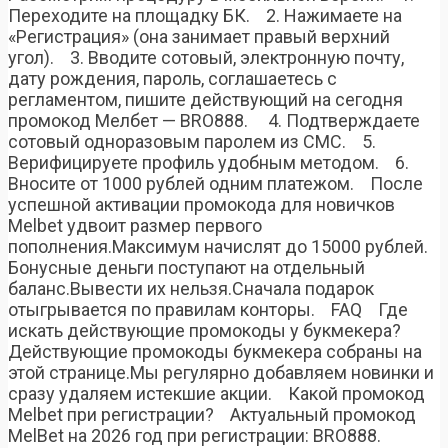
Переходите на площадку БК. 2. Нажимаете на
«Регистрация» (она занимает правый верхний
угол). 3. Вводите сотовый, электронную почту,
дату рождения, пароль, соглашаетесь с
регламентом, пишите действующий на сегодня
промокод Мелбет — BRO888. 4. Подтверждаете
сотовый одноразовым паролем из СМС. 5.
Верифицируете профиль удобным методом. 6.
Вносите от 1000 рублей одним платежом. После
успешной активации промокода для новичков
Melbet удвоит размер первого
пополнения.Максимум начислят до 15000 рублей.
Бонусные деньги поступают на отдельный
баланс.Вывести их нельзя.Сначала подарок
отыгрывается по правилам конторы. FAQ Где
искать действующие промокоды у букмекера?
Действующие промокоды букмекера собраны на
этой странице.Мы регулярно добавляем новинки и
сразу удаляем истекшие акции. Какой промокод
Melbet при регистрации? Актуальный промокод
MelBet на 2026 год при регистрации: BRO888.