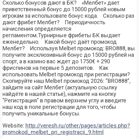
Сколько бонусов дают в БК? «Мелбет» дает
приветственный бонус до 15000 рублей новым
игрокам за использовате бонус кода. Сколько раз
дают фрибет Мелбет? Периодичность
начисления определяется
регламентом.Турнирные фрибеты БК выдает
еженедельно. Какой бонус даёт промокод
Мелбет? Используя Melbet промокод: BRO888, вы
получите эксклюзивный бонус до 15000 рублей на
спорт, а в казино вас ждет до 1750€ + 290
фриспинов на первые 5 депозитов. Как
использовать Melbet промокод при регистрации?
Скопируйте наш Melbet промокод 2026: “BRO888”,
зайдите на сайт Мелбет (актуальную ссылку
найдёте в нашей статье), нажмите на кнопку
"Регистрация" в правом верхнем углу и введите
наш код в поле регистрации для того, чтобы
получить уникальные бонусы.
Website:
http://veresh.ru/other/pages/articles.php?
promokod_melbet_pri_registracii_9.html