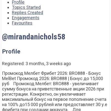
Profile
Topics Started
Replies Created
Engagements
Favourites
@mirandanichols58
Profile
Registered: 3 months, 3 weeks ago
Промокод Мелбет Фрибет 2026: BRO888 - Бонус
MelBet Промокод 2026: BRO888 | Бонус до 15,000
руб Промокод Мелбет: BRO888 - увеличивает
сумму бонуса на приветственные акции 2026 при
регистрации. Конкретно, он увеличивает
максимальный бонус на первое пополнение счета
на 100% до15 000 рублей или предоставляет 30 у.е
фрибета при создании аккаунта. Для